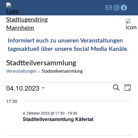
Informiert euch zu unseren Veranstaltungen
tagesaktuell über unsere Social Media Kanäle.
Stadtteilversammlung
Veranstaltungen
Stadtteilversammlung
Verans
04.10.2023
Ver
Suche
Tag
Such-
Ans
Datum
17:30
und
Nav
wählen.
Ansich
4. Oktober 2023 @ 17:30
-
19:30
Stadtteilversammlung Käfertal