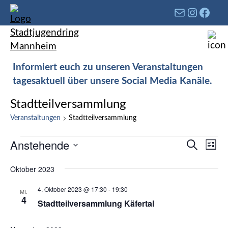
Informiert euch zu unseren Veranstaltungen
tagesaktuell über unsere Social Media Kanäle.
Stadtteilversammlung
Veranstaltungen
Stadtteilversammlung
Verans
Anstehende
Ver
Suche
Liste
Such-
Ans
Datum
und
Oktober 2023
Nav
wählen.
Ansich
4. Oktober 2023 @ 17:30
-
19:30
MI.
4
Stadtteilversammlung Käfertal