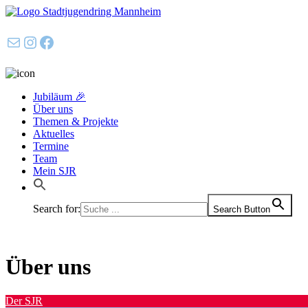
E-Mail
Instagram
Facebook
Jubiläum 🎉
Über uns
Themen & Projekte
Aktuelles
Termine
Team
Mein SJR
Search for:
Search Button
Über uns
Der SJR