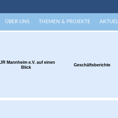
Presse & Downloads
ÜBER UNS
THEMEN & PROJEKTE
AKTUEL
JR Mannheim e.V. auf einen
Geschäfts­berichte
Blick