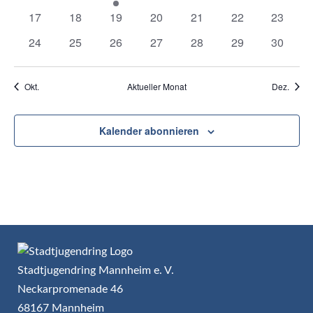
Veranstaltungen
Veranstaltungen
Veranstaltung
Veranstaltungen
Veranstaltungen
Veranstaltungen
Veranst
0
0
0
0
0
0
0
17
18
19
20
21
22
23
Veranstaltungen
Veranstaltungen
Veranstaltungen
Veranstaltungen
Veranstaltungen
Veranstaltungen
Veranst
0
0
0
0
0
0
0
24
25
26
27
28
29
30
Veranstaltungen
Veranstaltungen
Veranstaltungen
Veranstaltungen
Veranstaltungen
Veranstaltungen
Veranst
Okt.
Aktueller Monat
Dez.
Kalender abonnieren
Stadtjugendring Mannheim e. V.
Neckarpromenade 46
68167 Mannheim