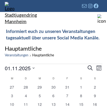
Informiert euch zu unseren Veranstaltungen
tagesaktuell über unsere Social Media Kanäle.
Hauptamtliche
Veranstaltungen
Hauptamtliche
Verans
01.11.2025
Ver
Suche
Mona
Such-
Ans
Datum
Kalender
M
D
M
D
F
S
S
und
Nav
wählen.
von
Ansich
0
0
0
0
0
0
0
27
28
29
30
31
1
2
Veranstaltungen
Veranstaltungen
Veranstaltungen
Veranstaltungen
Veranstaltungen
Veranstaltungen
Veranstaltunge
Veranst
0
0
0
0
0
0
0
3
4
5
6
7
8
9
Veranstaltungen
Veranstaltungen
Veranstaltungen
Veranstaltungen
Veranstaltungen
Veranstaltunge
Veranst
0
0
1
0
0
0
0
10
11
12
13
14
15
16