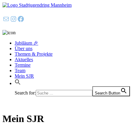
E-Mail
Instagram
Facebook
Jubiläum 🎉
Über uns
Themen & Projekte
Aktuelles
Termine
Team
Mein SJR
Search for:
Search Button
Mein SJR