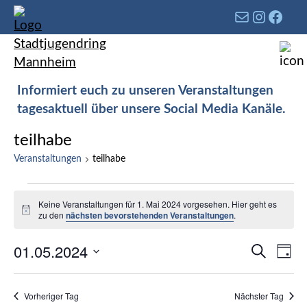
Informiert euch zu unseren Veranstaltungen
tagesaktuell über unsere Social Media Kanäle.
teilhabe
Veranstaltungen
teilhabe
Keine Veranstaltungen für 1. Mai 2024 vorgesehen. Hier geht es
Hinweis
zu den
nächsten bevorstehenden Veranstaltungen
.
Verans
01.05.2024
Ver
Suche
Tag
Such-
Ans
Datum
und
Nav
wählen.
Vorheriger Tag
Nächster Tag
Ansich