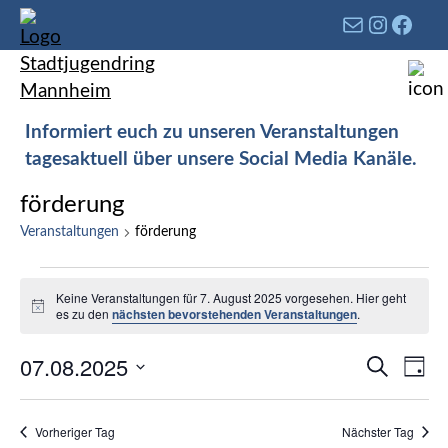
Informiert euch zu unseren Veranstaltungen
tagesaktuell über unsere Social Media Kanäle.
förderung
Veranstaltungen
förderung
Keine Veranstaltungen für 7. August 2025 vorgesehen. Hier geht
Hinweis
es zu den
nächsten bevorstehenden Veranstaltungen
.
Verans
07.08.2025
Ver
Suche
Tag
Such-
Ans
Datum
und
Nav
wählen.
Vorheriger Tag
Nächster Tag
Ansich