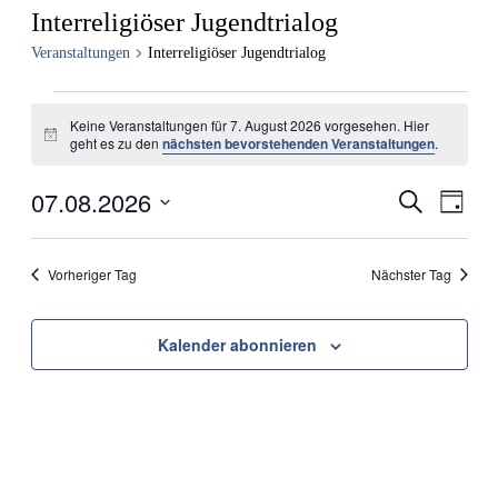
Interreligiöser Jugendtrialog
Veranstaltungen
Interreligiöser Jugendtrialog
Veranstaltungen
Keine Veranstaltungen für 7. August 2026 vorgesehen. Hier
für
Hinweis
geht es zu den
nächsten bevorstehenden Veranstaltungen
.
7.
August
07.08.2026
Veranstal
Veran
Suche
Tag
Ansic
2026
Such-
Datum
Navig
wählen.
und
Vorheriger Tag
Nächster Tag
Ansichte
Kalender abonnieren