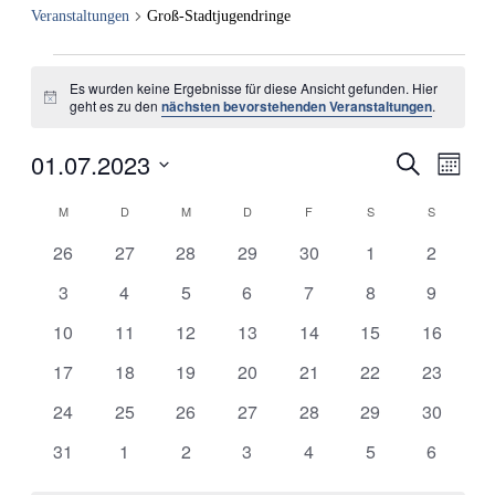
Veranstaltungen
Groß-Stadtjugendringe
Veranstaltungen
Es wurden keine Ergebnisse für diese Ansicht gefunden. Hier
Hinweis
geht es zu den
nächsten bevorstehenden Veranstaltungen
.
01.07.2023
Veranstal
Veran
Suche
Monat
Ansic
Such-
Datum
Navig
Kalender
wählen.
M
MONTAG
D
DIENSTAG
M
MITTWOCH
D
DONNERSTAG
F
FREITAG
S
SAMSTAG
S
SONNTA
und
von
Ansichte
0
0
0
0
0
0
0
26
27
28
29
30
1
2
Veranstaltungen
Veranstaltungen
Veranstaltungen
Veranstaltungen
Veranstaltungen
Veranstaltungen
Veranstaltungen
Veransta
0
0
0
0
0
0
0
3
4
5
6
7
8
9
Veranstaltungen
Veranstaltungen
Veranstaltungen
Veranstaltungen
Veranstaltungen
Veranstaltungen
Veransta
0
0
0
0
0
0
0
10
11
12
13
14
15
16
Veranstaltungen
Veranstaltungen
Veranstaltungen
Veranstaltungen
Veranstaltungen
Veranstaltungen
Veransta
0
0
0
0
0
0
0
17
18
19
20
21
22
23
Veranstaltungen
Veranstaltungen
Veranstaltungen
Veranstaltungen
Veranstaltungen
Veranstaltungen
Veransta
0
0
0
0
0
0
0
24
25
26
27
28
29
30
Veranstaltungen
Veranstaltungen
Veranstaltungen
Veranstaltungen
Veranstaltungen
Veranstaltungen
Veransta
0
0
0
0
0
0
0
31
1
2
3
4
5
6
Veranstaltungen
Veranstaltungen
Veranstaltungen
Veranstaltungen
Veranstaltungen
Veranstaltungen
Veransta