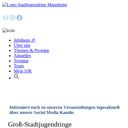
E-Mail
Instagram
Facebook
Jubiläum 🎉
Über uns
Themen & Projekte
Aktuelles
Termine
Team
Mein SJR
Search
for:
Search Button
Informiert euch zu unseren Veranstaltungen tagesaktuell
über unsere Social Media Kanäle.
Groß-Stadtjugendringe