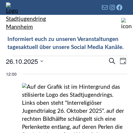
Informiert euch zu unseren Veranstaltungen
tagesaktuell über unsere Social Media Kanäle.
Verans
26.10.2025
Ver
Suche
Tag
Such-
Ans
Datum
12:00
und
Nav
wählen.
Ansich