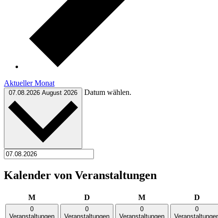
Aktueller Monat
Datum wählen.
07.08.2026
August 2026
Kalender von Veranstaltungen
Montag
Dienstag
Mittwoch
Donn
M
D
M
D
0
0
0
0
Veranstaltungen
Veranstaltungen
Veranstaltungen
Veranstaltunge