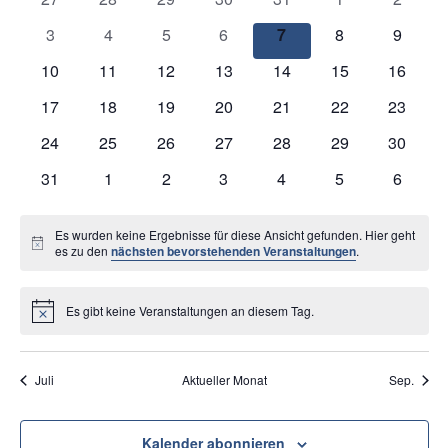
Veranstaltungen
Veranstaltungen
Veranstaltungen
Veranstaltungen
Veranstaltungen
Veranstaltungen
Veranstaltunge
Veranst
0
0
0
0
0
0
0
3
4
5
6
7
8
9
Veranstaltungen
Veranstaltungen
Veranstaltungen
Veranstaltungen
Veranstaltungen
Veranstaltunge
Veranst
0
0
0
0
0
0
0
10
11
12
13
14
15
16
Veranstaltungen
Veranstaltungen
Veranstaltungen
Veranstaltungen
Veranstaltungen
Veranstaltungen
Veranst
0
0
0
0
0
0
0
17
18
19
20
21
22
23
Veranstaltungen
Veranstaltungen
Veranstaltungen
Veranstaltungen
Veranstaltungen
Veranstaltungen
Veranst
0
0
0
0
0
0
0
24
25
26
27
28
29
30
Veranstaltungen
Veranstaltungen
Veranstaltungen
Veranstaltungen
Veranstaltungen
Veranstaltungen
Veranst
0
0
0
0
0
0
0
31
1
2
3
4
5
6
Veranstaltungen
Veranstaltungen
Veranstaltungen
Veranstaltungen
Veranstaltungen
Veranstaltunge
Veranst
Es wurden keine Ergebnisse für diese Ansicht gefunden. Hier geht
Hinweis
es zu den
nächsten bevorstehenden Veranstaltungen
.
Es gibt keine Veranstaltungen an diesem Tag.
Hinweis
Juli
Aktueller Monat
Sep.
Kalender abonnieren