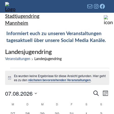
Informiert euch zu unseren Veranstaltungen
tagesaktuell über unsere Social Media Kanäle.
Landesjugendring
Veranstaltungen
Landesjugendring
Es wurden keine Ergebnisse für diese Ansicht gefunden. Hier geht
Hinweis
es zu den
nächsten bevorstehenden Veranstaltungen
.
Verans
07.08.2026
Ver
Suche
Mona
Such-
Ans
Datum
Kalender
M
D
M
D
F
S
S
und
Nav
wählen.
von
Ansich
0
0
0
0
0
0
0
27
28
29
30
31
1
2