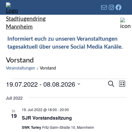
Informiert euch zu unseren Veranstaltungen
tagesaktuell über unsere Social Media Kanäle.
Vorstand
Veranstaltungen
Vorstand
Verans
19.07.2022
 - 
08.08.2026
Ver
Suche
Liste
Such-
Ans
Datum
und
Juli 2022
Nav
wählen.
Ansich
19. Juli 2022 @ 18:00
-
20:00
DI.
19
SJR Vorstandssitzung
SWK Turley
Fritz-Salm-Straße 10, Mannheim