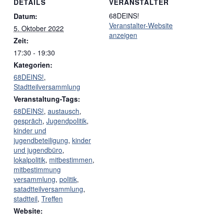
DETAILS
VERANSTALTER
68DEINS!
Datum:
Veranstalter-Website
5. Oktober 2022
anzeigen
Zeit:
17:30 - 19:30
Kategorien:
68DEINS!
,
Stadtteilversammlung
Veranstaltung-Tags:
68DEINS!
,
austausch
,
gespräch
,
Jugendpolitik
,
kinder und
jugendbeteiligung
,
kinder
und jugendbüro
,
lokalpolitik
,
mitbestimmen
,
mitbestimmung
versammlung
,
politik
,
satadtteilversammlung
,
stadtteil
,
Treffen
Website: