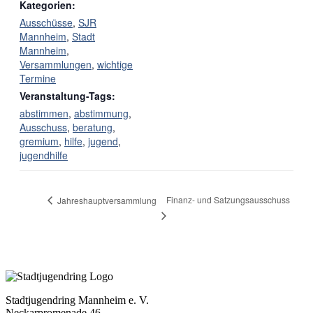
Kategorien:
Ausschüsse
,
SJR
Mannheim
,
Stadt
Mannheim
,
Versammlungen
,
wichtige
Termine
Veranstaltung-Tags:
abstimmen
,
abstimmung
,
Ausschuss
,
beratung
,
gremium
,
hilfe
,
jugend
,
jugendhilfe
Finanz- und Satzungsausschuss
Jahreshauptversammlung
Stadtjugendring Mannheim e. V.
Neckarpromenade 46