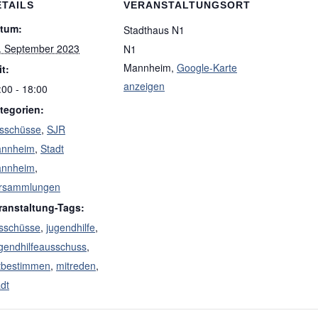
ETAILS
VERANSTALTUNGSORT
tum:
Stadthaus N1
. September 2023
N1
Mannheim
,
Google-Karte
it:
anzeigen
:00 - 18:00
tegorien:
sschüsse
,
SJR
nnheim
,
Stadt
nnheim
,
rsammlungen
ranstaltung-Tags:
sschüsse
,
jugendhilfe
,
gendhilfeausschuss
,
tbestimmen
,
mitreden
,
adt