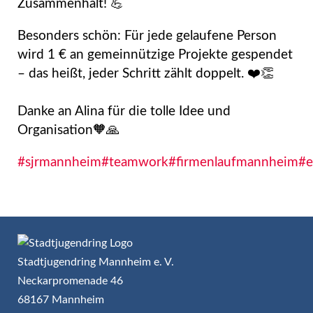
Zusammenhalt! 💪
Besonders schön: Für jede gelaufene Person
wird 1 € an gemeinnützige Projekte gespendet
– das heißt, jeder Schritt zählt doppelt. ❤️👏
Danke an Alina für die tolle Idee und
Organisation🧡🙏
#sjrmannheim
#teamwork
#firmenlaufmannheim
#e
Stadtjugendring Mannheim e. V.
Neckarpromenade 46
68167 Mannheim