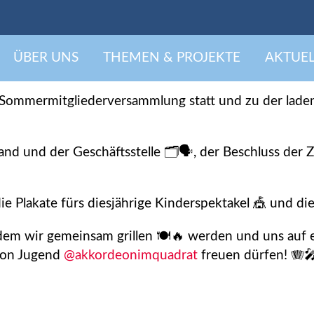
iederversammlung am 16
ÜBER UNS
THEMEN & PROJEKTE
AKTUEL
ommermitgliederversammlung statt und zu der laden
d und der Geschäftsstelle 🗂️🗣️, der Beschluss der 
 Plakate fürs diesjährige Kinderspektakel 🎪 und die
dem wir gemeinsam grillen 🍽️🔥 werden und uns auf e
eon Jugend
@akkordeonimquadrat
freuen dürfen! 🪗