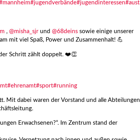
#mannheim
#jugendverbände
#jugendinteressen
#aust
im
,
@misha_sjr
und
@68deins
sowie einige unserer
eam mit viel Spaß, Power und Zusammenhalt! 💪
er Schritt zählt doppelt. ❤️👏
amt
#ehrenamt
#sport
#running
. Mit dabei waren der Vorstand und alle Abteilungen
häftsleitung.
 jungen Erwachsenen?“. Im Zentrum stand der
akquise, Vernetzung nach innen und außen sowie