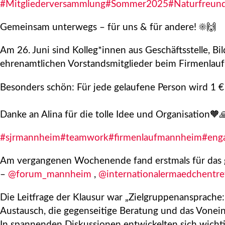
#Mitgliederversammlung
#Sommer2025
#Naturfreun
Gemeinsam unterwegs – für uns & für andere! ☀️🙌
Am 26. Juni sind Kolleg*innen aus Geschäftsstelle, Bi
ehrenamtlichen Vorstandsmitglieder beim Firmenlauf
Besonders schön: Für jede gelaufene Person wird 1 € 
Danke an Alina für die tolle Idee und Organisation🧡
#sjrmannheim
#teamwork
#firmenlaufmannheim
#enga
Am vergangenen Wochenende fand erstmals für das ge
–
@forum_mannheim
,
@internationalermaedchentre
Die Leitfrage der Klausur war „Zielgruppenansprache
Austausch, die gegenseitige Beratung und das Vonei
In spannenden Diskussionen entwickelten sich wicht