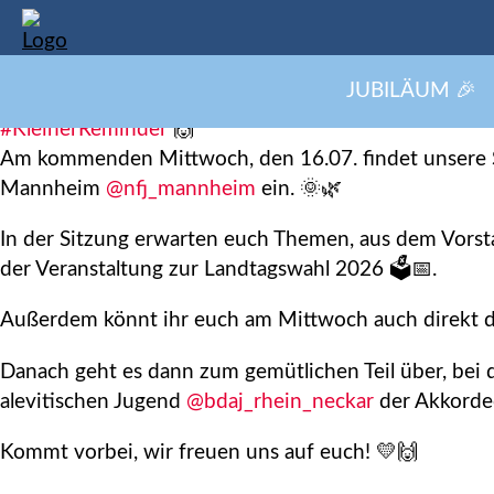
Mitgl
JUBILÄUM 🎉
#KleinerReminder
🙌
Am kommenden Mittwoch, den 16.07. findet unsere S
Mannheim
@nfj_mannheim
ein. 🌞🌿
In der Sitzung erwarten euch Themen, aus dem Vorstan
der Veranstaltung zur Landtagswahl 2026 🗳️📅.
Außerdem könnt ihr euch am Mittwoch auch direkt die
Danach geht es dann zum gemütlichen Teil über, bei 
alevitischen Jugend
@bdaj_rhein_neckar
der Akkord
Kommt vorbei, wir freuen uns auf euch! 💛🙌