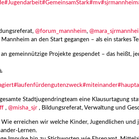
de
#Jugendarbeit
#GemeinsamStark
#mv
#sjrmannheim
ldungsreferat,
@forum_mannheim
,
@mara_sjrmannhe
 Mannheim an den Start gegangen – als ein starkes T
an gemeinnützige Projekte gespendet – das heißt, jed

giert
#laufenfürdengutenzweck
#miteinander
#haupt
samte Stadtjugendringteam eine Klausurtagung statt
ff
,
@misha_sjr
, Bildungsreferat, Verwaltung und Gesc
: Wie erreichen wir welche Kinder, Jugendlichen und
nander-Lernen.
ige Impulse hin zu Stichworten wie Ehrenamt, Mittel