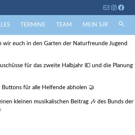
.07.25
LES
TERMINE
TEAM
MEIN SJR
Se
fo
Search 
 wir euch in den Garten der Naturfreunde Jugend
Zuschüsse für das zweite Halbjahr 💶 und die Planung
 Buttons für alle Helfende abholen 🤝
inen kleinen musikalischen Beitrag 🎶 des Bunds der
