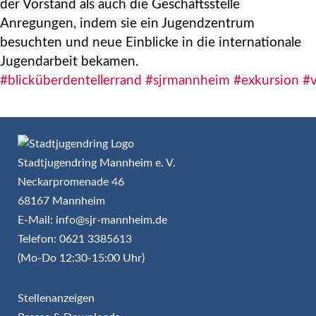
der Vorstand als auch die Geschäftsstelle
Anregungen, indem sie ein Jugendzentrum
besuchten und neue Einblicke in die internationale
Jugendarbeit bekamen.
#blicküberdentellerrand
#sjrmannheim
#exkursion
#v
Stadtjugendring Mannheim e. V.
Neckarpromenade 46
68167 Mannheim
E-Mail: info@sjr-mannheim.de
Telefon: 0621 3385613
(Mo-Do 12:30-15:00 Uhr)
Stellenanzeigen