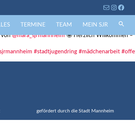
LES
TERMINE
TEAM
MEIN SJR
Se
fo
Search 
s von
@mara_sjrmannheim
🤩 Herzlich Willkommen –
sjrmannheim
#stadtjugendring
#mädchenarbeit
#off
t
gefördert durch die Stadt Mannheim