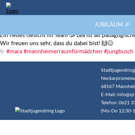
JUBILÄUM 🎉
Ein neues Gesicht im Team 🥳 Lea ist als pädagogisch
Wir freuen uns sehr, dass du dabei bist! 🙌😊
✨
#mara
#mannheimerraumfürmädchen
#jungbusch
Stadtjugendring
Neckarpromena
68167 Mannhe
E-Mail: info@s
Telefon: 0621 
(Mo-Do 12:30-1