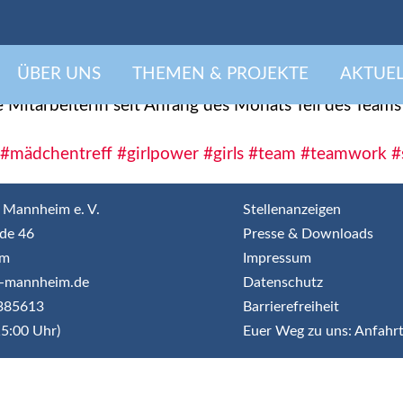
Neue Kollegin bei MARA
ÜBER UNS
THEMEN & PROJEKTE
AKTUEL
e Mitarbeiterin seit Anfang des Monats Teil des Team
#mädchentreff
#girlpower
#girls
#team
#teamwork
#
 Mannheim e. V.
Stellenanzeigen
de 46
Presse & Downloads
im
Impressum
jr-mannheim.de
Datenschutz
3385613
Barrierefreiheit
5:00 Uhr)
Euer Weg zu uns: Anfahr