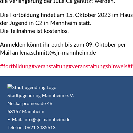
die Verlängerung der JuLeiCa genutzt werden.
Die Fortbildung findet am 15. Oktober 2023 im Haus
der Jugend in C2 in Mannheim statt.
Die Teilnahme ist kostenlos.
Anmelden könnt ihr euch bis zum 09. Oktober per
Mail an lena.schmitt@sjr-mannheim.de
#fortbildung
#veranstaltung
#veranstaltungshinweis
#f
Stadtjugendring Mannheim e. V.
Neckarpromenade 46
68167 Mannheim
E-Mail: info@sjr-mannheim.de
Telefon: 0621 3385613