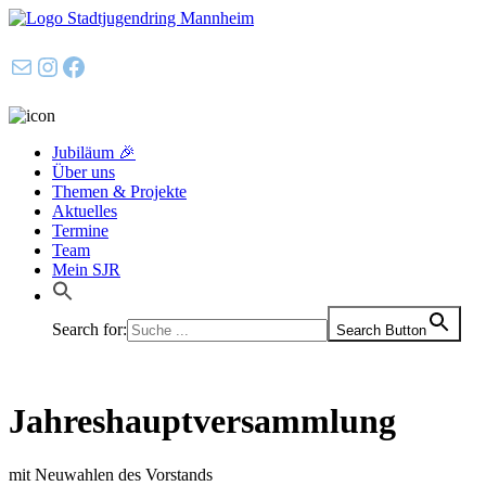
E-Mail
Instagram
Facebook
Jubiläum 🎉
Über uns
Themen & Projekte
Aktuelles
Termine
Team
Mein SJR
Search for:
Search Button
Jahreshauptversammlung
mit Neuwahlen des Vorstands