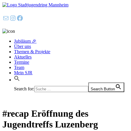
E-Mail
Instagram
Facebook
Jubiläum 🎉
Über uns
Themen & Projekte
Aktuelles
Termine
Team
Mein SJR
Search for:
Search Button
#recap Eröffnung des
Jugendtreffs Luzenberg