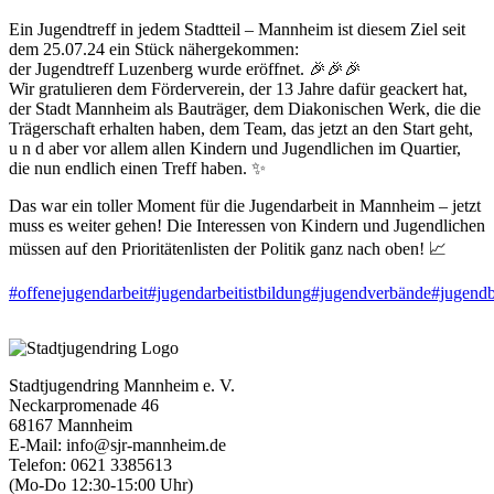
Ein Jugendtreff in jedem Stadtteil – Mannheim ist diesem Ziel seit
dem 25.07.24 ein Stück nähergekommen:
der Jugendtreff Luzenberg wurde eröffnet. 🎉🎉🎉
Wir gratulieren dem Förderverein, der 13 Jahre dafür geackert hat,
der Stadt Mannheim als Bauträger, dem Diakonischen Werk, die die
Trägerschaft erhalten haben, dem Team, das jetzt an den Start geht,
u n d aber vor allem allen Kindern und Jugendlichen im Quartier,
die nun endlich einen Treff haben. ✨
Das war ein toller Moment für die Jugendarbeit in Mannheim – jetzt
muss es weiter gehen! Die Interessen von Kindern und Jugendlichen
müssen auf den Prioritätenlisten der Politik ganz nach oben! 📈
#offenejugendarbeit
#jugendarbeitistbildung
#jugendverbände
#jugendb
Stadtjugendring Mannheim e. V.
Neckarpromenade 46
68167 Mannheim
E-Mail: info@sjr-mannheim.de
Telefon: 0621 3385613
(Mo-Do 12:30-15:00 Uhr)