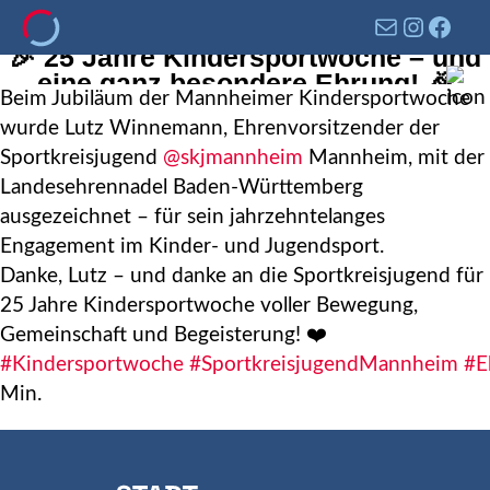
🎉 25 Jahre Kindersportwoche – und
eine ganz besondere Ehrung! 🎉
Beim Jubiläum der Mannheimer Kindersportwoche
wurde Lutz Winnemann, Ehrenvorsitzender der
Sportkreisjugend
@skjmannheim
Mannheim, mit der
Landesehrennadel Baden-Württemberg
ausgezeichnet – für sein jahrzehntelanges
Engagement im Kinder- und Jugendsport.
Danke, Lutz – und danke an die Sportkreisjugend für
25 Jahre Kindersportwoche voller Bewegung,
Gemeinschaft und Begeisterung! ❤️
#Kindersportwoche
#SportkreisjugendMannheim
#E
Min.