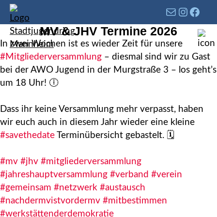
MV & JHV Termine 2026
In zwei Wochen ist es wieder Zeit für unsere
#Mitgliederversammlung
– diesmal sind wir zu Gast
bei der AWO Jugend in der Murgstraße 3 – los geht’s
um 18 Uhr! 🕕
Dass ihr keine Versammlung mehr verpasst, haben
wir euch auch in diesem Jahr wieder eine kleine
#savethedate
Terminübersicht gebastelt. 🗓️
#mv
#jhv
#mitgliederversammlung
#jahreshauptversammlung
#verband
#verein
#gemeinsam
#netzwerk
#austausch
#nachdermvistvordermv
#mitbestimmen
#werkstättenderdemokratie