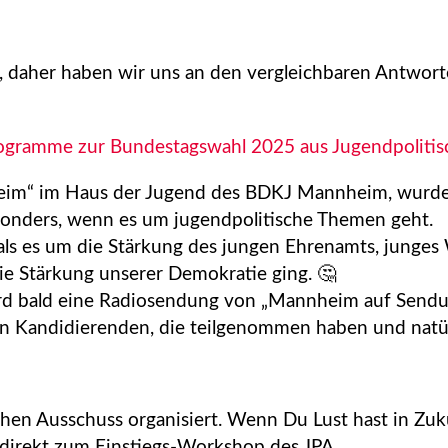
n, daher haben wir uns an den vergleichbaren Antwor
gramme zur Bundestagswahl 2025 aus Jugendpolitisc
m“ im Haus der Jugend des BDKJ Mannheim, wurde dis
esonders, wenn es um jugendpolitische Themen geht.
als es um die Stärkung des jungen Ehrenamts, junge
e Stärkung unserer Demokratie ging. 🤔
wird bald eine Radiosendung von „Mannheim auf Send
len Kandidierenden, die teilgenommen haben und natü
en Ausschuss organisiert. Wenn Du Lust hast in Zuku
direkt zum Einstiegs-Workshop des JPA.