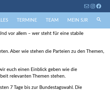
LES
TERMINE
TEAM
MEIN SJR
Se
fo
Search 
nd vor allem – wer steht für eine stabile
ten. Aber wie stehen die Parteien zu den Themen,
wir euch einen Einblick geben wie die
rbeit relevanten Themen stehen.
hsten 7 Tage bis zur Bundestagswahl. Die