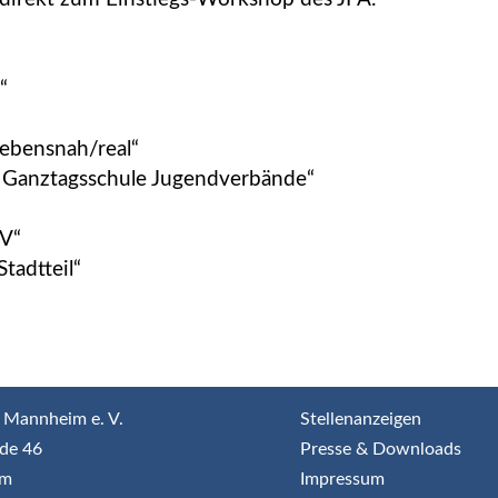
“
lebensnah/real“
e Ganztagsschule Jugendverbände“
NV“
tadtteil“
 Mannheim e. V.
Stellenanzeigen
de 46
Presse & Downloads
im
Impressum