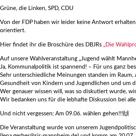
Grüne, die Linken, SPD, CDU
Von der FDP haben wir leider keine Antwort erhalte
orientiert.
Hier findet ihr die Broschüre des DBJRs
„Die Wahlpro
Auf unsere Wahlveranstaltung „Jugend wählt Mannhei
Ja, Kommunalpolitik ist spannend! – Für uns ganz b
Sehr unterschiedliche Meinungen standen im Raum, 
Gesundheit von Kindern und Jugendlichen und um di
Wer genauer wissen will, was so diskutiert wurde, 
Wir bedanken uns für die lebhafte Diskussion bei al
Und nicht vergessen: Am 09.06. wählen gehen!!!🙌
Die Veranstaltung wurde von unserem Jugendpolitisch
(lena.gerber@sjr-mannheim.de) und komm am 20.07. 