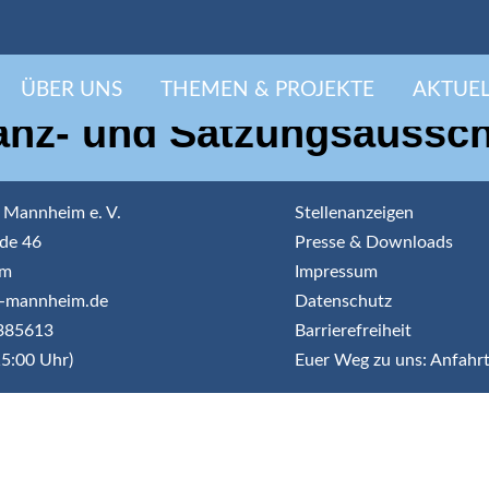
ÜBER UNS
THEMEN & PROJEKTE
AKTUEL
anz- und Satzungsaussc
 Mannheim e. V.
Stellenanzeigen
de 46
Presse & Downloads
im
Impressum
jr-mannheim.de
Datenschutz
3385613
Barrierefreiheit
5:00 Uhr)
Euer Weg zu uns: Anfahr