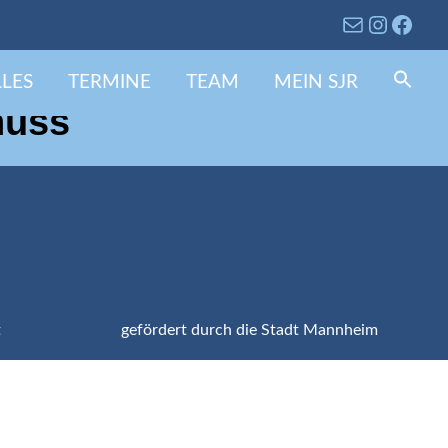
LES
TERMINE
TEAM
MEIN SJR
Se
fo
huss
Search 
t
gefördert durch die Stadt Mannheim