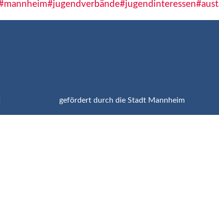
#mannheim
#jugendverbände
#jugendinteressen
#aust
t
gefördert durch die Stadt Mannheim