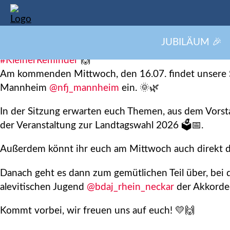
Mitgl
JUBILÄUM 🎉
#KleinerReminder
🙌
Am kommenden Mittwoch, den 16.07. findet unsere S
Mannheim
@nfj_mannheim
ein. 🌞🌿
In der Sitzung erwarten euch Themen, aus dem Vorstan
der Veranstaltung zur Landtagswahl 2026 🗳️📅.
Außerdem könnt ihr euch am Mittwoch auch direkt die
Danach geht es dann zum gemütlichen Teil über, bei 
alevitischen Jugend
@bdaj_rhein_neckar
der Akkord
Kommt vorbei, wir freuen uns auf euch! 💛🙌