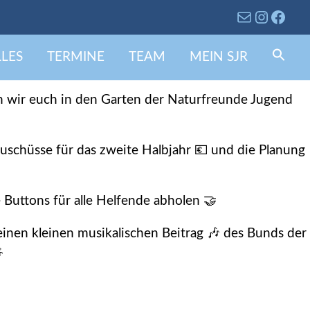
.07.25
LES
TERMINE
TEAM
MEIN SJR
Se
fo
Search 
 wir euch in den Garten der Naturfreunde Jugend
Zuschüsse für das zweite Halbjahr 💶 und die Planung
 Buttons für alle Helfende abholen 🤝
inen kleinen musikalischen Beitrag 🎶 des Bunds der
