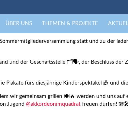
iederversammlung am 16
ÜBER UNS
THEMEN & PROJEKTE
AKTUEL
ommermitgliederversammlung statt und zu der laden
d und der Geschäftsstelle 🗂️🗣️, der Beschluss der 
 Plakate fürs diesjährige Kinderspektakel 🎪 und die
dem wir gemeinsam grillen 🍽️🔥 werden und uns auf e
eon Jugend
@akkordeonimquadrat
freuen dürfen! 🪗