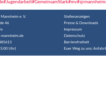
de
#Jugendarbeit
#GemeinsamStark
#mv
#sjrmannheim
 Mannheim e. V.
Stellenanzeigen
de 46
Presse & Downloads
im
Impressum
jr-mannheim.de
Datenschutz
3385613
Barrierefreiheit
5:00 Uhr)
Euer Weg zu uns: Anfahr