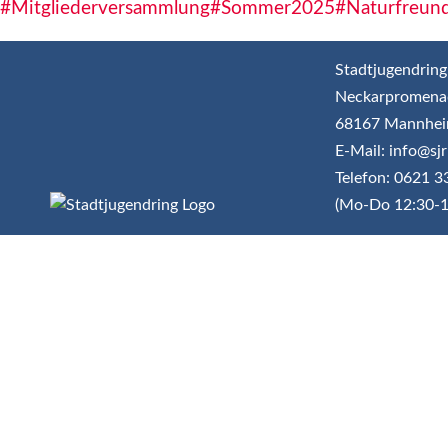
#Mitgliederversammlung
#Sommer2025
#Naturfreun
Stadtjugendring
Neckarpromena
68167 Mannhe
E-Mail: info@s
Telefon: 0621 
(Mo-Do 12:30-1