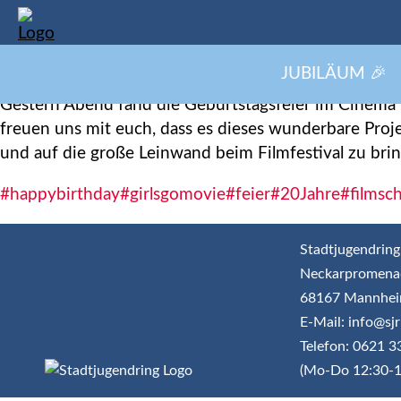
Happ
JUBILÄUM 🎉
Happy Birthday, GIRLS GO MOVIE – alles Liebe zum 
Gestern Abend fand die Geburtstagsfeier im Cinema
freuen uns mit euch, dass es dieses wunderbare Proj
und auf die große Leinwand beim Filmfestival zu brin
#happybirthday
#girlsgomovie
#feier
#20Jahre
#filmsc
Stadtjugendring
Neckarpromena
68167 Mannhe
E-Mail: info@s
Telefon: 0621 
(Mo-Do 12:30-1