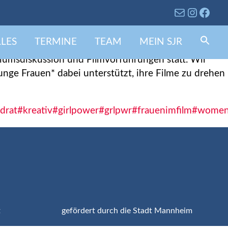
OVIE!
LES
TERMINE
TEAM
MEIN SJR
Se
fo
Search 
umsdiskussion und Filmvorführungen statt. Wir
unge Frauen* dabei unterstützt, ihre Filme zu drehen
drat
#kreativ
#girlpower
#grlpwr
#frauenimfilm
#women
t
gefördert durch die Stadt Mannheim