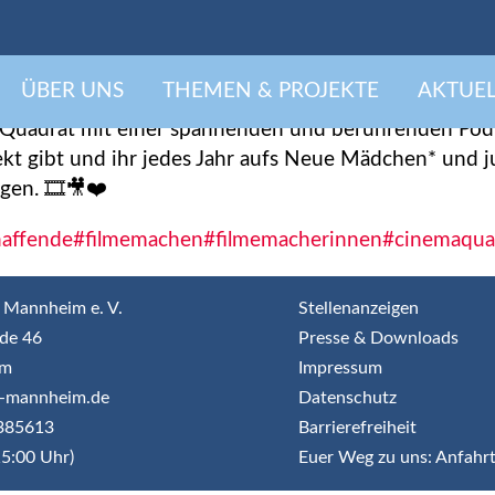
y birthday, GIRLS GO M
ÜBER UNS
THEMEN & PROJEKTE
AKTUEL
20. Geburtstag! 🎂🎁🎈
 Quadrat mit einer spannenden und berührenden Podi
ekt gibt und ihr jedes Jahr aufs Neue Mädchen* und j
gen. 🎞️🎥❤️
haffende
#filmemachen
#filmemacherinnen
#cinemaqua
 Mannheim e. V.
Stellenanzeigen
de 46
Presse & Downloads
im
Impressum
jr-mannheim.de
Datenschutz
3385613
Barrierefreiheit
5:00 Uhr)
Euer Weg zu uns: Anfahr