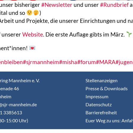
 unser bisheriger
#Newsletter
und unser
#Rundbrief
a
ital und so
)
e Arbeit und Projekte, die unserer Einrichtungen und
f unserer
Website
. Die erste Auflage gibts im März.
nent*innen!
nbleiben
#sjrmannheim
#misha
#forum
#MARA
#juge
ring Mannheim e. V.
Stellenanzeigen
enade 46
Presse & Downloads
nheim
Impressum
o@sjr-mannheim.de
Datenschutz
21 3385613
Barrierefreiheit
30-15:00 Uhr)
Euer Weg zu uns: Anfa