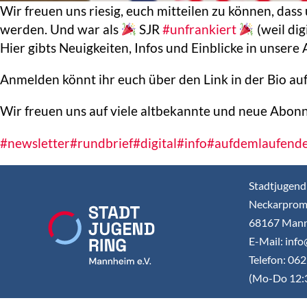
Wir freuen uns riesig, euch mitteilen zu können, dass
werden. Und war als
SJR
#unfrankiert
(weil dig
Hier gibts Neuigkeiten, Infos und Einblicke in unser
Anmelden könnt ihr euch über den Link in der Bio au
Wir freuen uns auf viele altbekannte und neue Abon
#newsletter
#rundbrief
#digital
#info
#aufdemlaufende
Stadtjugend
Neckarprom
68167 Man
E-Mail: inf
Telefon: 06
(Mo-Do 12: