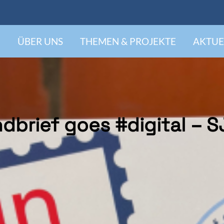
ÜBER UNS
THEMEN & PROJEKTE
AKTUE
dbrief goes #digital – S