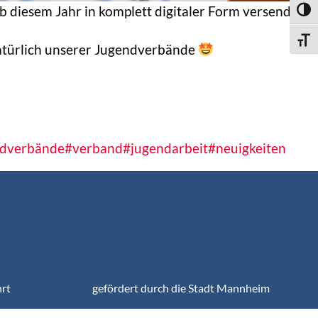
b diesem Jahr in komplett digitaler Form versendet
Toggl
Toggle
 natürlich unserer Jugendverbände
ndverbände
#verband
#jugendarbeit
#neuigkeiten
hrt
gefördert durch die Stadt Mannheim