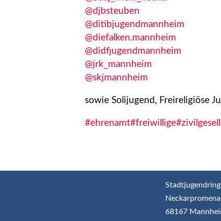
@djbsteuben
@ditibjugendmannheim
@diefalken.mannheim
@didfjugendmannheim
@jrk_mannheim
@skjmannheim
sowie Solijugend, Freireligiöse
#ehrenamt
#freiwillige
#zivilgesel
Stadtjugendring
Neckarpromena
68167 Mannhe