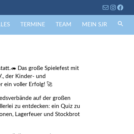
LES
TERMINE
TEAM
MEIN SJR
Se
fo
Search 
tatt.🦔 Das große Spielefest mit
., der Kinder- und
ein voller Erfolg! 🚀
iedsverbände auf der großen
llerlei zu entdecken: ein Quiz zu
ionen, Lagerfeuer und Stockbrot