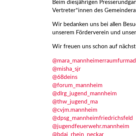
Beim diesjährigen Presserundgan
Vertreter*innen des Gemeinderats
Wir bedanken uns bei allen Bes
unserem Förderverein und unser
Wir freuen uns schon auf nächste
@mara_mannheimerraumfurmad
@misha_sjr
@68deins
@forum_mannheim
@dlrg_jugend_mannheim
@thw_jugend_ma
@cvjm.mannheim
@dpsg_mannheimfriedrichsfeld
@jugendfeuerwehr.mannheim
@bdaj_rhein_neckar