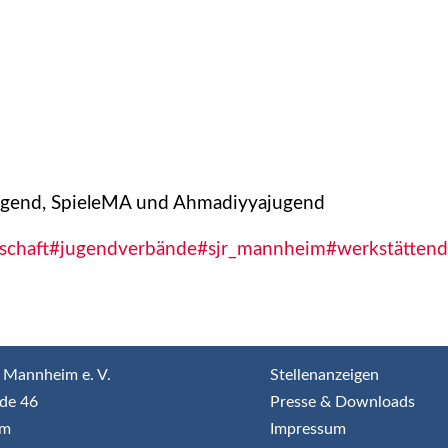
 Jugend, SpieleMA und Ahmadiyyajugend
lschaft
#jugendverbände
#sjr_mannheim
#werkstätten
 Mannheim e. V.
Stellenanzeigen
de 46
Presse & Downloads
im
Impressum