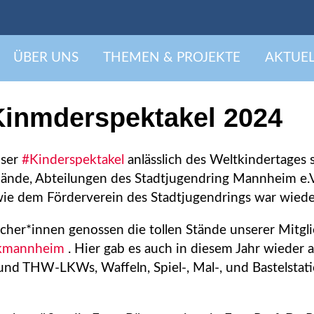
ÜBER UNS
THEMEN & PROJEKTE
AKTUEL
Kinmderspektakel 2024
nser
#Kinderspektakel
anlässlich des Weltkindertages s
ände, Abteilungen des Stadtjugendring Mannheim e.V
e dem Förderverein des Stadtjugendrings war wieder 
cher*innen genossen die tollen Stände unserer Mitgl
rkmannheim
. Hier gab es auch in diesem Jahr wieder a
nd THW-LKWs, Waffeln, Spiel-, Mal-, und Bastelstat