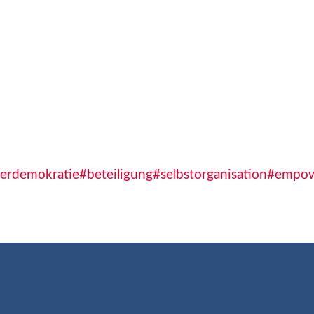
derdemokratie
#beteiligung
#selbstorganisation
#empo