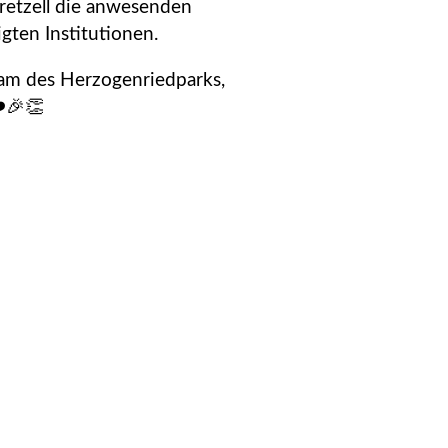
Pretzell die anwesenden
gten Institutionen.
am des Herzogenriedparks,
️🎉👏