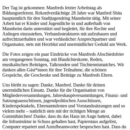
Der Tag ist gekommen: Manfreds letzter Arbeitstag als
Bildungsreferent. Rekordverdächtige 28 Jahre war Manfred Shita
hauptamtlich für den Stadtjugendring Mannheim tätig. Mit seiner
Arbeit hat er Kinder und Jugendliche in und außerhalb von
Mannheim darin unterstützt und begleitet, für ihre Rechte und
Anliegen einzustehen, Verbandsstrukturen mit aufzubauen und
aufrechtzuerhalten und war verlässlicher Ansprechpartner und
Organisator, stets mit Herzblut und unermüdlicher Geduld am Werk.
Die Fotos zeigen ein paar Eindrücke von Manfreds Abschiedsfeier
am vergangenen Sonntag, mit Blaulichteskorte, Reden,
musikalischen Beiträgen, Talkrunden und Tischtennismatches. Wir
danken allen Gäst*innen für ihre Teilnahme, die schönen
Gespräche, die Geschenke und Beiträge zu Manfreds Ehren.
Uns bleibt zu sagen: Danke, Manfred. Danke für deinen
unermüdlichen Einsatz. Danke für die Organisation von
Mitgliederversammlungen, Jahreshauptversammlungen, Finanz- und
Satzungsausschüssen, jugendpolitischen Ausschüssen,
Kinderspektakeln, Ehrenamtsfesten und Vorstandssitzungen und so
vielem mehr – natürlich stets mit der richtigen Menge an
Gummibärchen! Danke, dass du das Haus im Auge hattest, dabei
die Infrastruktur in Schuss gehalten hast, Papierstaus aufgelöst,
Computer repariert und Anrufbeantworter besprochen hast. Dass du