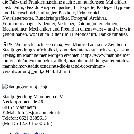
die Falz- und Frankiermaschine auch zum hundertsten Mal erklärt
hast. Dafür, dass du Ansprechpartner, IT-Experte, Kollege, Hygiene-
und Datenschutzbeauftragter, Postbote, Erinnermich,
Newslettertexter, Rundbriefgrafiker, Fotograf, Archivar,
Fuhrparkmanager, Kalender, Verleiher, Cateringunternehmen,
Ideenspinner, Mechaniker und Freund in einem warst – und wie wir
gehört haben, wohl auch Ritter (im IT-Mottoshirt). Danke für alles.
🧾PS: Wer noch nachlesen mag, wie Manfred auf seine Zeit beim
Stadtjugendring zurückblickt, kann das Interview nachlesen, das am
Freitag im Mannheimer Morgen erschien (https://www.mannheimer-
morgen.de/orte/mannheim_artikel,-mannheim-bildungsreferent-des-
mannheimer-stadtjugendrings-die-jugend-uebernimmt-
verantwortung-_arid,2044431.html)
Stadtjugendring Mannheim e. V.
Neckarpromenade 46
68167 Mannheim
E-Mail: info@sjr-mannheim.de
Telefon: 0621 3385613
(Mo-Do 12:30-15:00 Uhr)
Stellenanzeigen