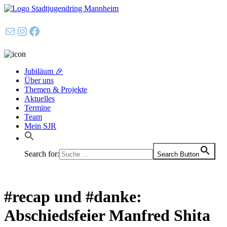
E-Mail
Instagram
Facebook
Jubiläum 🎉
Über uns
Themen & Projekte
Aktuelles
Termine
Team
Mein SJR
Search for:
Search Button
#recap und #danke:
Abschiedsfeier Manfred Shita