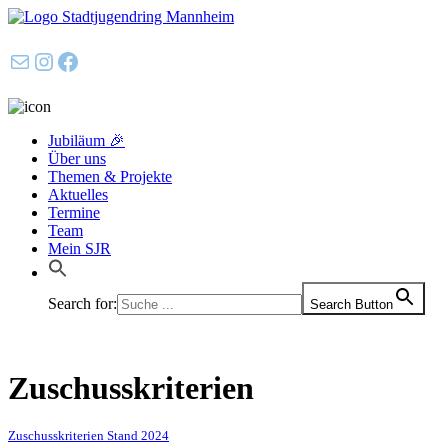
E-Mail
Instagram
Facebook
Jubiläum 🎉
Über uns
Themen & Projekte
Aktuelles
Termine
Team
Mein SJR
Search for:
Search Button
Zuschusskriterien
Zuschusskriterien Stand 2024