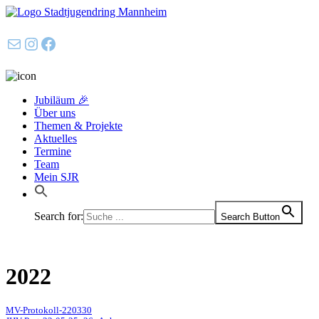
E-Mail
Instagram
Facebook
Jubiläum 🎉
Über uns
Themen & Projekte
Aktuelles
Termine
Team
Mein SJR
Search for:
Search Button
2022
MV-Protokoll-220330