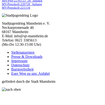
JHV-Prot-22-05-25_26_Anhang
MV-Protokoll-220720_Anhang
MV-Protokoll-221116
Stadtjugendring Mannheim e. V.
Neckarpromenade 46
68167 Mannheim
E-Mail: info@sjr-mannheim.de
Telefon: 0621 3385613
(Mo-Do 12:30-15:00 Uhr)
Stellenanzeigen
Presse & Downloads
Impressum
Datenschutz
Barrierefreiheit
Euer Weg zu uns: Anfahrt
gefördert durch die Stadt Mannheim