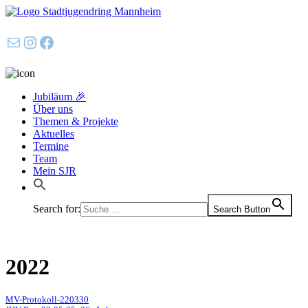
E-Mail
Instagram
Facebook
Jubiläum 🎉
Über uns
Themen & Projekte
Aktuelles
Termine
Team
Mein SJR
Search for:
Search Button
2022
MV-Protokoll-220330