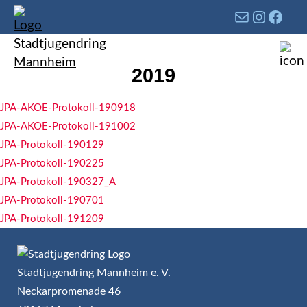
2019
JPA-AKOE-Protokoll-190918
JPA-AKOE-Protokoll-191002
JPA-Protokoll-190129
JPA-Protokoll-190225
JPA-Protokoll-190327_A
JPA-Protokoll-190701
JPA-Protokoll-191209
Stadtjugendring Mannheim e. V.
Neckarpromenade 46