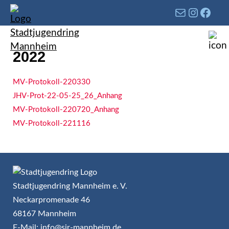
2022
MV-Protokoll-220330
JHV-Prot-22-05-25_26_Anhang
MV-Protokoll-220720_Anhang
MV-Protokoll-221116
Stadtjugendring Mannheim e. V.
Neckarpromenade 46
68167 Mannheim
E-Mail: info@sjr-mannheim.de