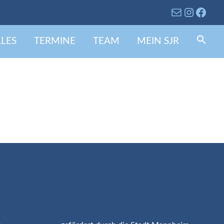
LES
TERMINE
TEAM
MEIN SJR
Se
fo
Search 