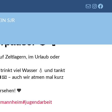
IN SJR
erpause! 🏕🍦
f Zeltlagern, im Urlaub oder
trinkt viel Wasser 💧 und tankt
⏸️📧 – auch wir atmen mal kurz
ersehen! 🧡
#mannheim
#jugendarbeit