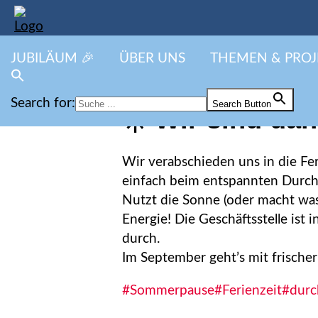
JUBILÄUM 🎉
ÜBER UNS
THEMEN & PROJ
Search for:
Search Button
☀️ Wir sind da
Wir verabschieden uns in die Fe
einfach beim entspannten Durcha
Nutzt die Sonne (oder macht was 
Energie! Die Geschäftsstelle ist
durch.
Im September geht’s mit frischer
#Sommerpause
#Ferienzeit
#dur