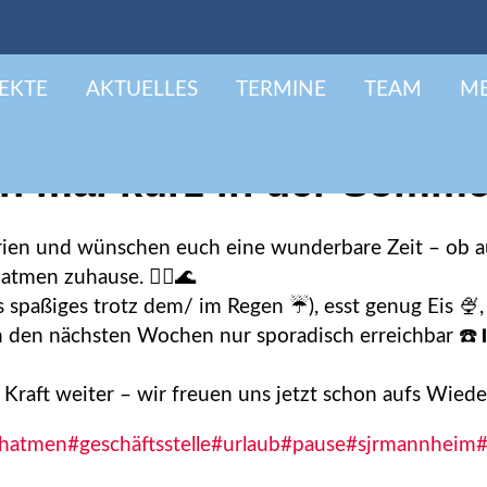
EKTE
AKTUELLES
TERMINE
TEAM
ME
nn mal kurz in der Somm
rien und wünschen euch eine wunderbare Zeit – ob au
tmen zuhause. 🧘‍♀️🌊
spaßiges trotz dem/ im Regen ☔), esst genug Eis 🍨, 
 in den nächsten Wochen nur sporadisch erreichbar ☎️
 Kraft weiter – wir freuen uns jetzt schon aufs Wied
chatmen
#geschäftsstelle
#urlaub
#pause
#sjrmannheim