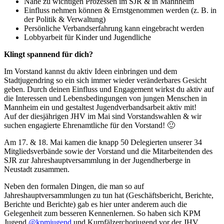
Nähe zu wichtigen Prozessen im SJR & in Mannheim
Einfluss nehmen können & Ernstgenommen werden (z. B. in
der Politik & Verwaltung)
Persönliche Verbandserfahrung kann eingebracht werden
Lobbyarbeit für Kinder und Jugendliche
Klingt spannend für dich?
Im Vorstand kannst du aktiv Ideen einbringen und dem
Stadtjugendring so ein sich immer wieder veränderbares Gesicht
geben. Durch deinen Einfluss und Engagement wirkst du aktiv auf
die Interessen und Lebensbedingungen von jungen Menschen in
Mannheim ein und gestaltest Jugendverbandsarbeit aktiv mit!
Auf der diesjährigen JHV im Mai sind Vorstandswahlen & wir
suchen engagierte Ehrenamtliche für den Vorstand! 🙂
Am 17. & 18. Mai kamen die knapp 50 Delegierten unserer 34
Mitgliedsverbände sowie der Vorstand und die Mitarbeitenden des
SJR zur Jahreshauptversammlung in der Jugendherberge in
Neustadt zusammen.
Neben den formalen Dingen, die man so auf
Jahreshauptversammlungen zu tun hat (Geschäftsbericht, Berichte,
Berichte und Berichte) gab es hier unter anderem auch die
Gelegenheit zum besseren Kennenlernen. So haben sich KPM
Jugend
@kpmjugend
und Kurpfälzerchorjugend vor der JHV