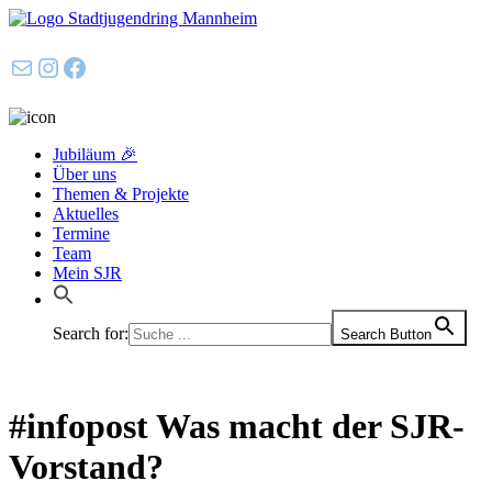
E-Mail
Instagram
Facebook
Jubiläum 🎉
Über uns
Themen & Projekte
Aktuelles
Termine
Team
Mein SJR
Search for:
Search Button
#infopost Was macht der SJR-
Vorstand?