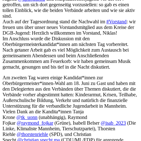
getroffen, um sich dort gegenseitig vorzustellen: so gab es einen
tollen Einblick, wie die beiden Verbände arbeiten und wie sie aktiv
sind.
Auch auf der Tagesordnung stand die Nachwahl im
#Vorstand
: wir
freuen uns über unser neues Vorstandsmitglied aus dem Kreise der
DGB-Jugend: Herzlich willkommen im Vorstand, Niklas!
Im Anschluss wurde die Diskussion mit den
Oberbürgermeisterkandidat*innen am nächsten Tag vorbereitet.
Nach getaner Arbeit gab es viel Möglichkeit zum Austausch bei
gemeinsamem Abendessen und beim Anschließenden
Zusammenkommen am Feuerkorb: wir haben gemeinsam Musik
gemacht, gesungen und bis tief in die Nacht diskutiert.
Am zweiten Tag waren einige Kandidat*innen zur
Oberbürgermeister*innen-Wahl am 18. Juni zu Gast und haben mit
den Delegierten aus den Verbänden über Themen diskutiert, die die
Verbände vorher abgestimmt hatten: Kinderarmut, Krisen, Teilhabe,
Außerschulische Bildung, Verkehr und natürlich die finanzielle
Unterstützung für die verbandliche Jugendarbeit in Mannheim.
Vielen Dank an die Kandita*innen Tanja
Krone
@tk_uonn
(unabhängig), Raymond
Fojkar
@raymond_fojkar
(Grüne), Isabell Belser
@isab_2023
(Die
Linke, Klimaliste Mannheim, Tierschutzpartei), Thorsten
Riehle
@thorstenriehle
(SPD), und Christian
Specht
@christian.specht.ma
(CDU/ML/FDP) für anregende