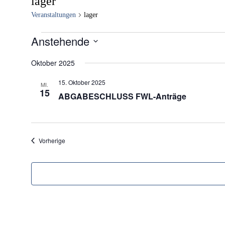
lager
Veranstaltungen
lager
Veranstaltungen
Anstehende
Datum
wählen.
Oktober 2025
15. Oktober 2025
MI.
15
ABGABESCHLUSS FWL-Anträge
Veranstaltungen
Vorherige