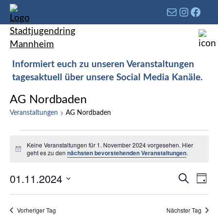
Informiert euch zu unseren Veranstaltungen
tagesaktuell über unsere Social Media Kanäle.
AG Nordbaden
Veranstaltungen
AG Nordbaden
Keine Veranstaltungen für 1. November 2024 vorgesehen. Hier
Hinweis
geht es zu den
nächsten bevorstehenden Veranstaltungen
.
Verans
01.11.2024
Ver
Suche
Tag
Such-
Ans
Datum
und
Nav
wählen.
Vorheriger Tag
Nächster Tag
Ansich