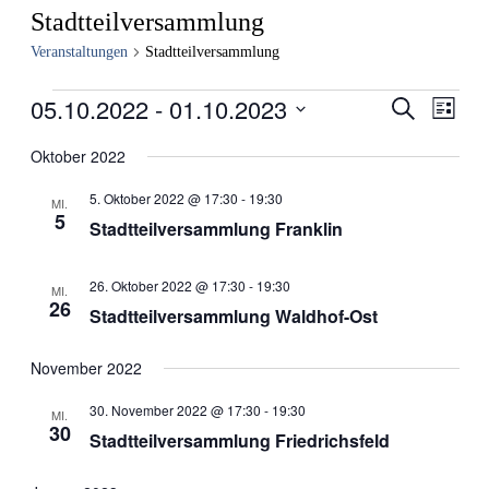
Stadtteilversammlung
Veranstaltungen
Stadtteilversammlung
Veranstaltungen
05.10.2022
 - 
01.10.2023
Veranstal
Veran
Suche
Liste
Ansic
Such-
Datum
Navig
wählen.
Oktober 2022
und
Ansichte
5. Oktober 2022 @ 17:30
-
19:30
MI.
5
Stadtteilversammlung Franklin
26. Oktober 2022 @ 17:30
-
19:30
MI.
26
Stadtteilversammlung Waldhof-Ost
November 2022
30. November 2022 @ 17:30
-
19:30
MI.
30
Stadtteilversammlung Friedrichsfeld